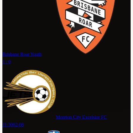
Brisbane Roar Youth
1 : 0
Moreton City Excelsior FC
11:30
02-08