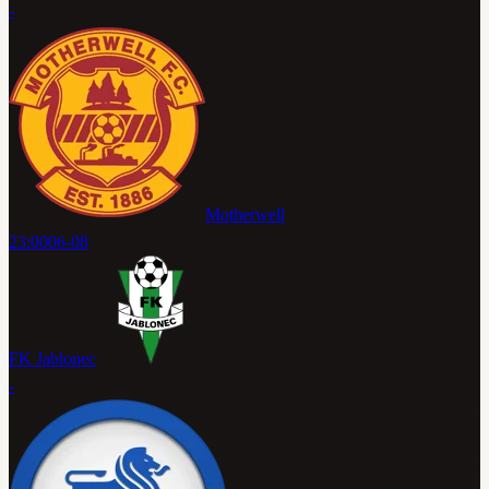
-
Motherwell
23:00
06-08
FK Jablonec
-