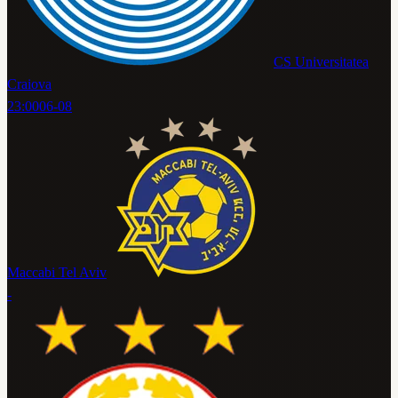
CS Universitatea
Craiova
23:00
06-08
Maccabi Tel Aviv
-