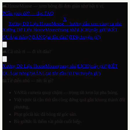
🛋️
HouseMouse — xem bóng đá đơn giản như bật ti vi.
❓
Cần giúp đỡ? — đọc FAQ
X
Xưởng Dữ Liệu HouseMouse
— hướng dẫn xem cùng cả nhà
Xưởng Dữ Liệu HouseMouse
(trang nhà)
LỊCH
(mấy giờ?)
KẾT
QUẢ
(ai thắng?)
BẢNG
(ai dẫn đầu?)
TIN
(chuyện gì?)
🛋️
Cả nhà ơi — đi tới đâu?
Xưởng Dữ Liệu HouseMouse
(trang nhà)
LỊCH
(mấy giờ?)
KẾT
QUẢ
(ai thắng?)
BẢNG
(ai dẫn đầu?)
TIN
(chuyện gì?)
📖
Từ điển nhỏ — tức là gì?
VAR
là camera quay chậm — trọng tài xem lại pha bóng.
Việt vị
tức là cầu thủ tấn công đứng quá gần khung thành đối
phương.
Phạt góc
là lúc đá bóng từ góc sân.
Bù giờ
tức là thêm vài phút cuối hiệp.