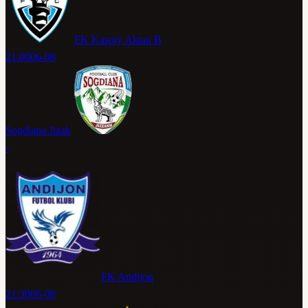
FK Kaspiy Aktau B
21:00
06-08
Sogdiana Jizak
-
FK Andijon
21:30
06-08