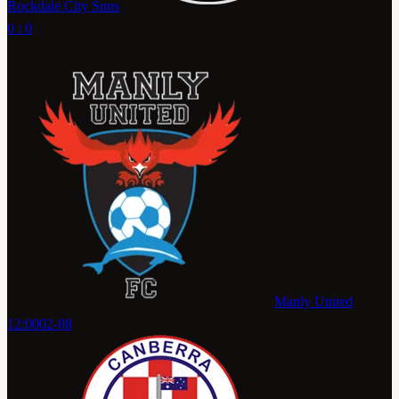
Rockdale City Suns
0 : 0
Manly United
12:00
02-08