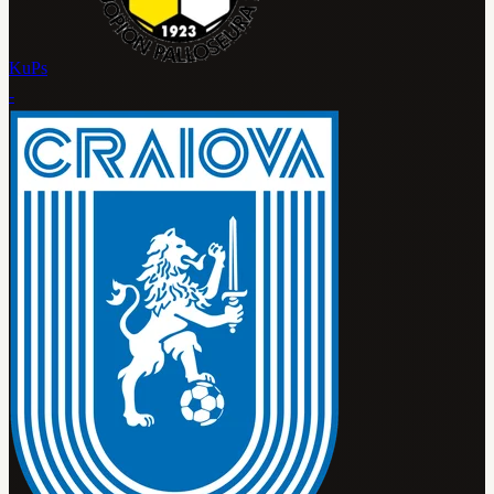
KuPs
-