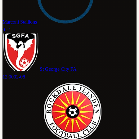
Marconi Stallions
0 : 1
St George City FA
12:00
02-08