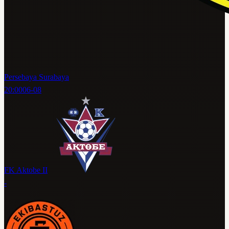
Persebaya Surabaya
20:00
06-08
FK Aktobe II
-