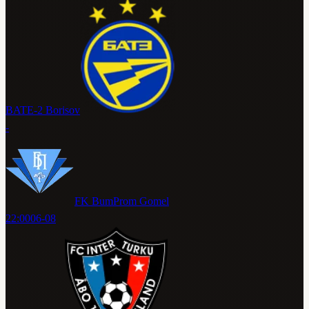
BATE-2 Borisov
-
FK BumProm Gomel
22:00
06-08