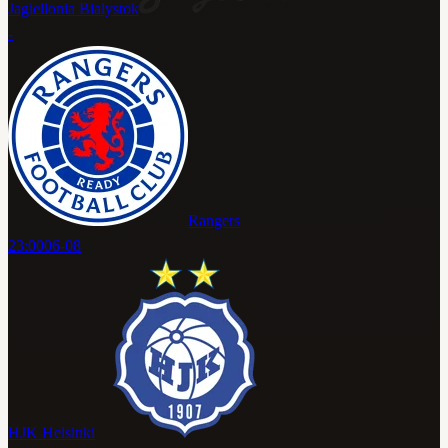
Jagiellonia Bialystok
-
Rangers
23:00
06-08
HJK Helsinki