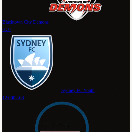
Blacktown City Demons
0 : 0
Sydney FC Youth
12:00
02-08