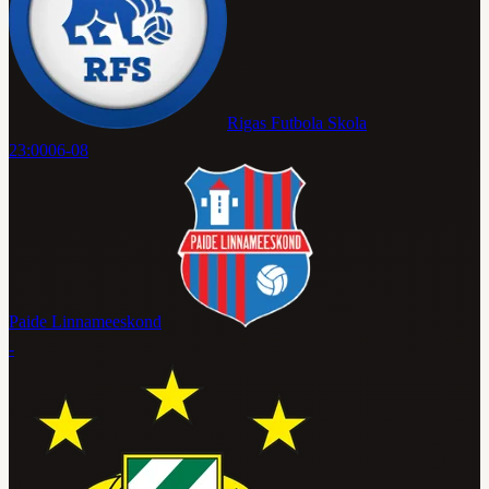
Rigas Futbola Skola
23:00
06-08
Paide Linnameeskond
-