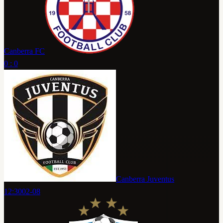
Canberra FC
0 : 0
Canberra Juventus
12:30
02-08