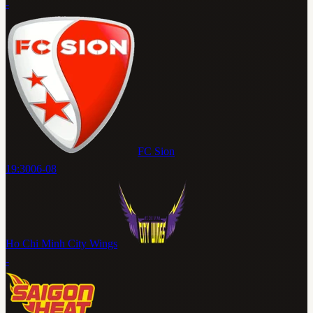
-
FC Sion
19:30
06-08
Ho Chi Minh City Wings
-