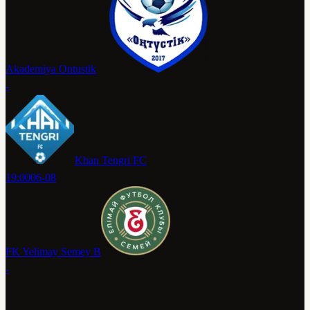
Akademiya Ontustik
-
Khan Tengri FC
19:00
06-08
FK Yelimay Semey B
-