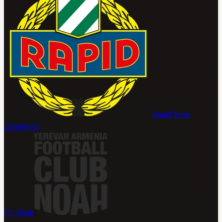
Rapid Wien
23:00
06-08
FC Noah