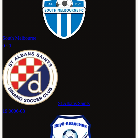
South Melbourne
0 : 0
St Albans Saints
19:00
06-08