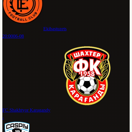
Ekibastuzets
20:00
06-08
FC Shakhtyor Karagandy
-