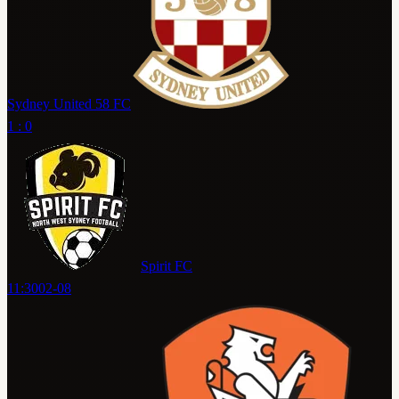
Sydney United 58 FC
1 : 0
Spirit FC
11:30
02-08