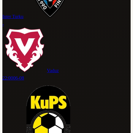
Inter Turku
-
Vaduz
22:00
06-08