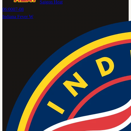
Saigon Heat
06:00
07-08
Indiana Fever W