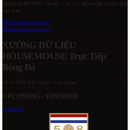
Không cần biết hết tên cầu thủ — bật ti vi, ngồi xuống, cả nhà cùng
xem là đủ.
📺
Hướng dẫn xem tối nay
📺
Hướng dẫn xem tối nay
XƯỞNG DỮ LIỆU
HOUSEMOUSE
Trực Tiếp
Bóng Đá
TRỰC TIẾP THỂ THAO
• Live Center
UPCOMING / FINISHED
11:30
02-08