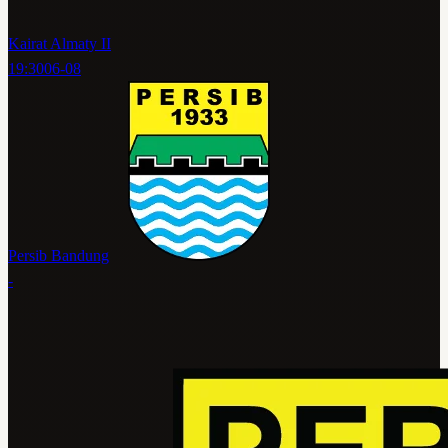
Kairat Almaty II
19:30
06-08
Persib Bandung
-