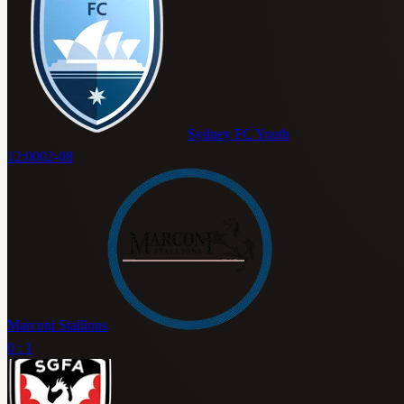
Sydney FC Youth
12:00
02-08
Marconi Stallions
0 : 1