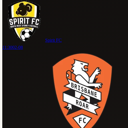
Spirit FC
11:30
02-08