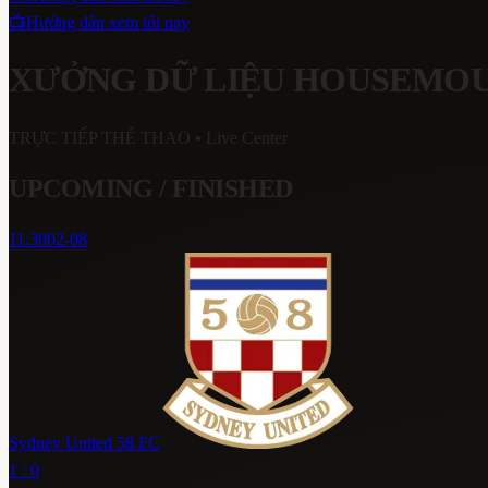
📺
Hướng dẫn xem tối nay
XƯỞNG DỮ LIỆU HOUSEMO
TRỰC TIẾP THỂ THAO
• Live Center
UPCOMING / FINISHED
11:30
02-08
Sydney United 58 FC
1 : 0