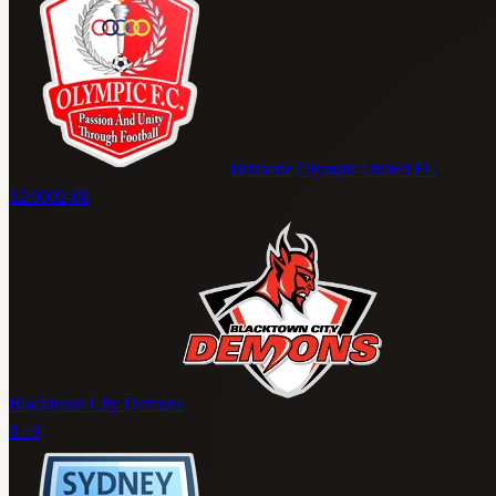
Brisbane Olympic United FC
12:00
02-08
Blacktown City Demons
0 : 0