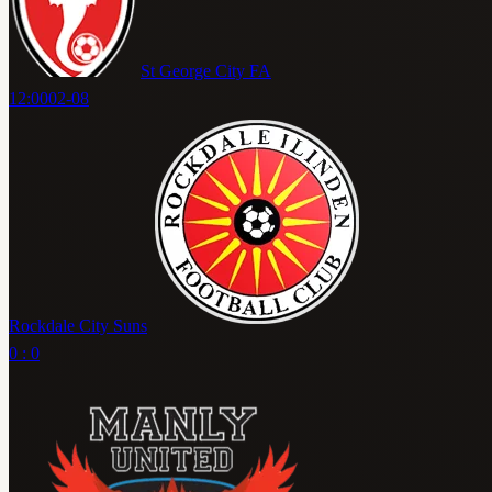
St George City FA
12:00
02-08
Rockdale City Suns
0 : 0