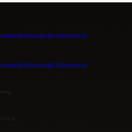
(ai thắng?)
BẢNG
(ai dẫn đầu?)
TIN
(chuyện gì?)
(ai thắng?)
BẢNG
(ai dẫn đầu?)
TIN
(chuyện gì?)
phương.
xem là đủ.