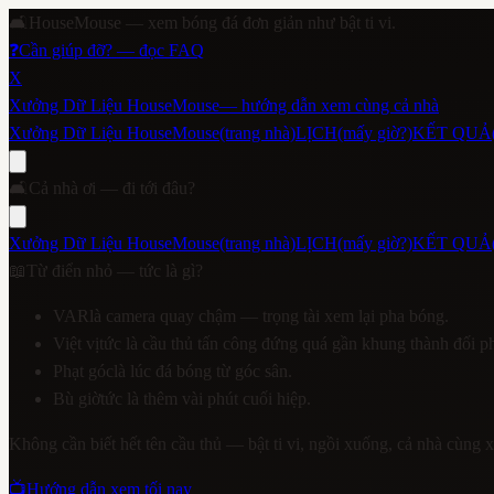
🛋️
HouseMouse — xem bóng đá đơn giản như bật ti vi.
❓
Cần giúp đỡ? — đọc FAQ
X
Xưởng Dữ Liệu HouseMouse
— hướng dẫn xem cùng cả nhà
Xưởng Dữ Liệu HouseMouse
(trang nhà)
LỊCH
(mấy giờ?)
KẾT QUẢ
🛋️
Cả nhà ơi — đi tới đâu?
Xưởng Dữ Liệu HouseMouse
(trang nhà)
LỊCH
(mấy giờ?)
KẾT QUẢ
📖
Từ điển nhỏ — tức là gì?
VAR
là camera quay chậm — trọng tài xem lại pha bóng.
Việt vị
tức là cầu thủ tấn công đứng quá gần khung thành đối 
Phạt góc
là lúc đá bóng từ góc sân.
Bù giờ
tức là thêm vài phút cuối hiệp.
Không cần biết hết tên cầu thủ — bật ti vi, ngồi xuống, cả nhà cùng 
📺
Hướng dẫn xem tối nay