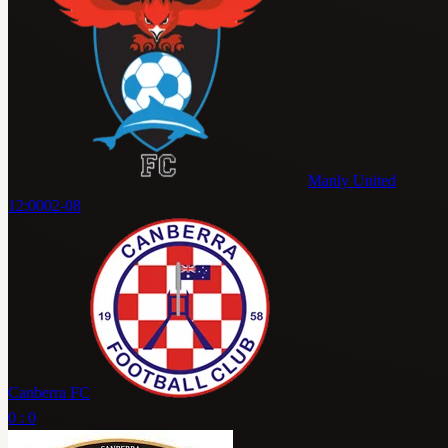
Manly United
12:00
02-08
Canberra FC
0 : 0