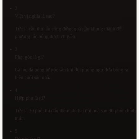
2
Việt vị nghĩa là sao?
Tức là cầu thủ tấn công đứng quá gần khung thành đối
phương lúc bóng được chuyền.
3
Phạt góc là gì?
Là lúc đá bóng từ góc sân khi đội phòng ngự đưa bóng ra
biên cuối sân nhà.
4
Hiệp phụ là gì?
Tức là 30 phút thi đấu thêm khi hai đội hoà sau 90 phút chính
thức.
5
Bù giờ là gì?