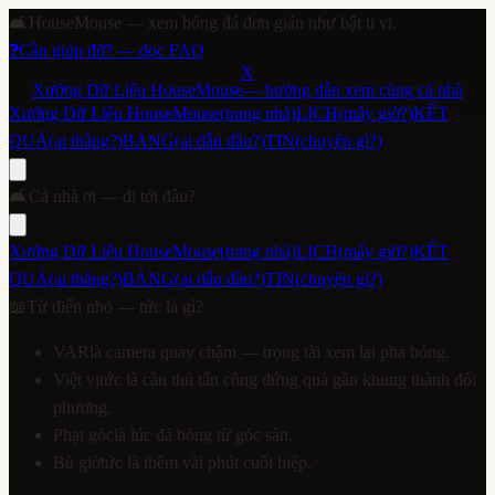
🛋️
HouseMouse — xem bóng đá đơn giản như bật ti vi.
❓
Cần giúp đỡ? — đọc FAQ
X
Xưởng Dữ Liệu HouseMouse
— hướng dẫn xem cùng cả nhà
Xưởng Dữ Liệu HouseMouse
(trang nhà)
LỊCH
(mấy giờ?)
KẾT
QUẢ
(ai thắng?)
BẢNG
(ai dẫn đầu?)
TIN
(chuyện gì?)
🛋️
Cả nhà ơi — đi tới đâu?
Xưởng Dữ Liệu HouseMouse
(trang nhà)
LỊCH
(mấy giờ?)
KẾT
QUẢ
(ai thắng?)
BẢNG
(ai dẫn đầu?)
TIN
(chuyện gì?)
📖
Từ điển nhỏ — tức là gì?
VAR
là camera quay chậm — trọng tài xem lại pha bóng.
Việt vị
tức là cầu thủ tấn công đứng quá gần khung thành đối
phương.
Phạt góc
là lúc đá bóng từ góc sân.
Bù giờ
tức là thêm vài phút cuối hiệp.