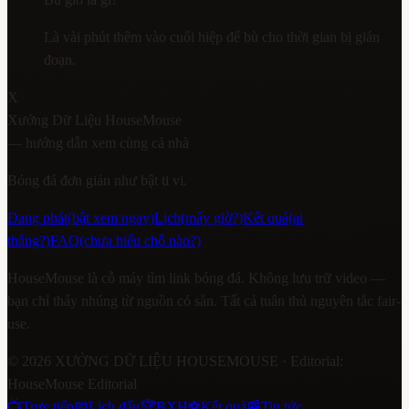
Là vài phút thêm vào cuối hiệp để bù cho thời gian bị gián
đoạn.
X
Xưởng Dữ Liệu HouseMouse
— hướng dẫn xem cùng cả nhà
Bóng đá đơn giản như bật ti vi.
Đang phát
(bật xem ngay)
Lịch
(mấy giờ?)
Kết quả
(ai
thắng?)
FAQ
(chưa hiểu chỗ nào?)
HouseMouse là cỗ máy tìm link bóng đá. Không lưu trữ video —
bạn chỉ thấy nhúng từ nguồn có sẵn. Tất cả tuân thủ nguyên tắc fair-
use.
©
2026
XƯỞNG DỮ LIỆU HOUSEMOUSE
· Editorial:
HouseMouse Editorial
📺
Trực tiếp
📅
Lịch đấu
🏆
BXH
⚽
Kết quả
📰
Tin tức