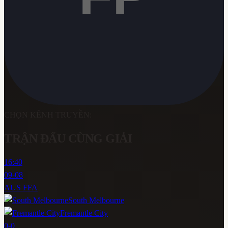
CHỌN KÊNH TRUYỀN:
TRẬN ĐẤU CÙNG GIẢI
16:40
09-08
AUS FFA
South Melbourne
Fremantle City
0
-
0