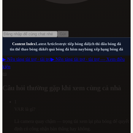
Gửi
Content Index
Latest Articles
trực tiếp bóng đá
lịch thi đấu bóng đá
tin thể thao bóng đá
kết quả bóng đá hôm nay
bảng xếp hạng bóng đá
▶ Nền tảng tài trợ · tài trợ
▶ Nền tảng tài trợ · tài trợ — Xem điều
kiện
📖
Câu hỏi thường gặp khi xem cùng cả nhà
1
VAR là gì?
Là camera quay chậm — trọng tài xem lại pha bóng để quyết
định có công nhận bàn thắng hay không.