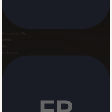
Marsaxlokk Fc
08:00
0
-
0
Fc Pyunik