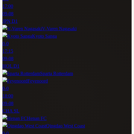
17:00
09-08
JPN D1
V-Varen Nagasaki
Kyoto Sanga
0
-
0
17:15
09-08
HOL D1
Sparta Rotterdam
Feyenoord
0
-
0
18:00
09-08
CHA SL
Henan FC
Qingdao West Coast
0
-
0