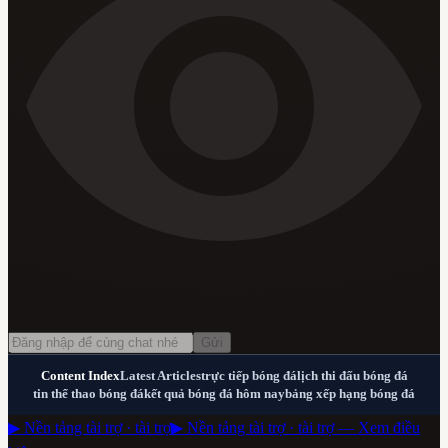
Gửi
Content Index
Latest Articles
trực tiếp bóng đá
lịch thi đấu bóng đá
tin thể thao bóng đá
kết quả bóng đá hôm nay
bảng xếp hạng bóng đá
▶ Nền tảng tài trợ · tài trợ
▶ Nền tảng tài trợ · tài trợ — Xem điều