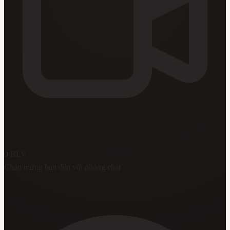
0
BLV
Chào mừng bạn đến với phòng chat