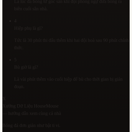
Là lúc đá bóng từ góc sân khi đội phòng ngự đưa bóng ra
biên cuối sân nhà.
4
Hiệp phụ là gì?
Tức là 30 phút thi đấu thêm khi hai đội hoà sau 90 phút chính
thức.
5
Bù giờ là gì?
Là vài phút thêm vào cuối hiệp để bù cho thời gian bị gián
đoạn.
X
Xưởng Dữ Liệu HouseMouse
— hướng dẫn xem cùng cả nhà
Bóng đá đơn giản như bật ti vi.