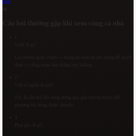
kiện
📖
Câu hỏi thường gặp khi xem cùng cả nhà
1
VAR là gì?
Là camera quay chậm — trọng tài xem lại pha bóng để quyết
định có công nhận bàn thắng hay không.
2
Việt vị nghĩa là sao?
Tức là cầu thủ tấn công đứng quá gần khung thành đối
phương lúc bóng được chuyền.
3
Phạt góc là gì?