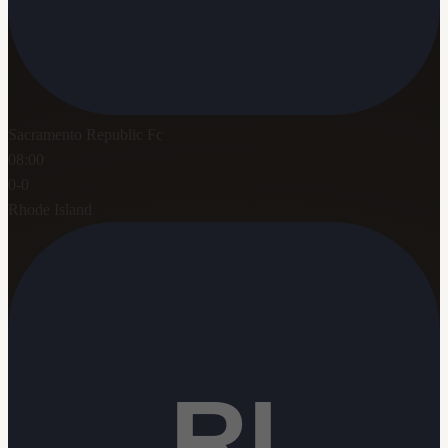
Sacramento Republic Fc
08:00
0
-
0
Rhode Island