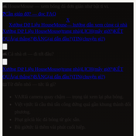
🛋️
HouseMouse — xem bóng đá đơn giản như bật ti vi.
❓
Cần giúp đỡ? — đọc FAQ
X
Xưởng Dữ Liệu HouseMouse
— hướng dẫn xem cùng cả nhà
Xưởng Dữ Liệu HouseMouse
(trang nhà)
LỊCH
(mấy giờ?)
KẾT
QUẢ
(ai thắng?)
BẢNG
(ai dẫn đầu?)
TIN
(chuyện gì?)
🛋️
Cả nhà ơi — đi tới đâu?
Xưởng Dữ Liệu HouseMouse
(trang nhà)
LỊCH
(mấy giờ?)
KẾT
QUẢ
(ai thắng?)
BẢNG
(ai dẫn đầu?)
TIN
(chuyện gì?)
📖
Từ điển nhỏ — tức là gì?
VAR
là camera quay chậm — trọng tài xem lại pha bóng.
Việt vị
tức là cầu thủ tấn công đứng quá gần khung thành đối
phương.
Phạt góc
là lúc đá bóng từ góc sân.
Bù giờ
tức là thêm vài phút cuối hiệp.