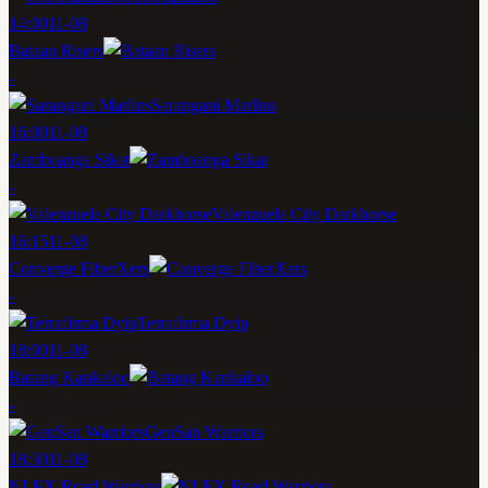
14:00
11-08
Bataan Risers
-
Sarangani Marlins
16:00
11-08
Zamboanga Sikat
-
Valenzuela City Darkhorse
16:15
11-08
Converge FiberXers
-
Terrafirma Dyip
18:00
11-08
Batang Kankaloo
-
GenSan Warriors
18:30
11-08
NLEX Road Warriors