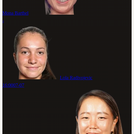
Mona Barthel
-
Lola Radivojevic
16:00
07-07