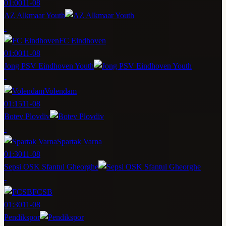
01:00
11-08
AZ Alkmaar Youth
-
FC Eindhoven
01:00
11-08
Jong PSV Eindhoven Youth
-
Volendam
01:15
11-08
Botev Plovdiv
-
Spartak Varna
01:30
11-08
Sepsi OSK Sfantul Gheorghe
-
FCSB
01:30
11-08
Pendikspor