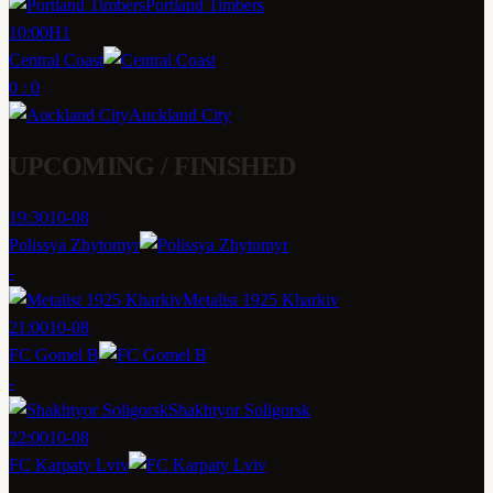
Portland Timbers
10:00
H1
Central Coast
0 : 0
Auckland City
UPCOMING / FINISHED
19:30
10-08
Polissya Zhytomyr
-
Metalist 1925 Kharkiv
21:00
10-08
FC Gomel B
-
Shakhtyor Soligorsk
22:00
10-08
FC Karpaty Lviv
-