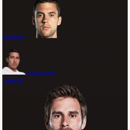
Laslo Djere
-
Gonzalo Bueno
15:00
07-07