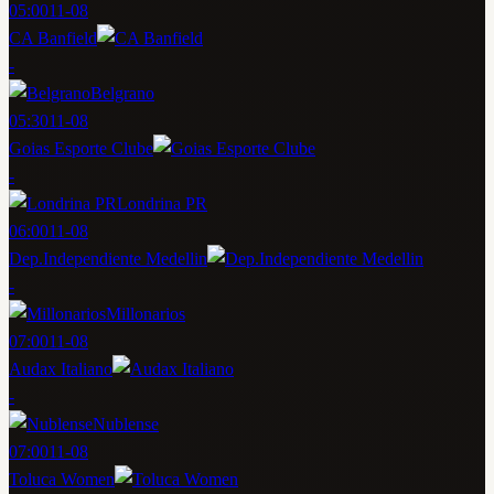
05:00
11-08
CA Banfield
-
Belgrano
05:30
11-08
Goias Esporte Clube
-
Londrina PR
06:00
11-08
Dep.Independiente Medellin
-
Millonarios
07:00
11-08
Audax Italiano
-
Nublense
07:00
11-08
Toluca Women