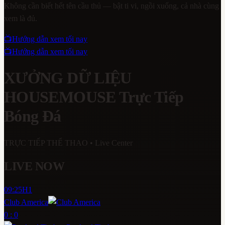
Không cần biết hết tên cầu thủ — bật ti vi, ngồi xuống, cả nhà cùng
xem là đủ.
📺
Hướng dẫn xem tối nay
📺
Hướng dẫn xem tối nay
XƯỞNG DỮ LIỆU
HOUSEMOUSE
Trực Tiếp
Bóng Đá
TRỰC TIẾP THỂ THAO
• Live Center
LIVE NOW
09:25
H1
Club America
0 : 0