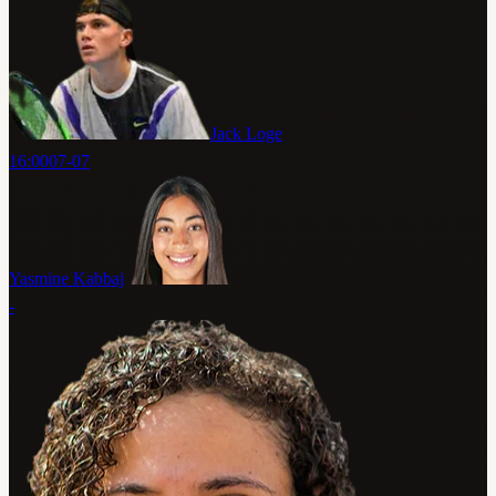
Jack Loge
16:00
07-07
Yasmine Kabbaj
-