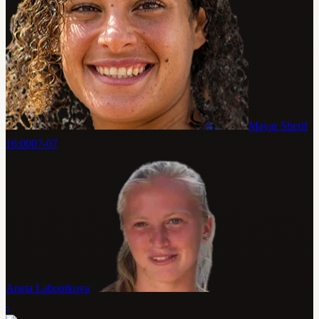
Mayar Sherif
16:00
07-07
Aneta Laboutkova
-