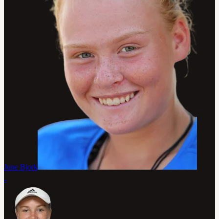
June Bjork
-