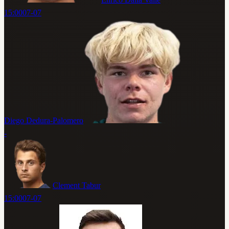
15:00
07-07
Diego Dedura-Palomero
-
Clement Tabur
15:00
07-07