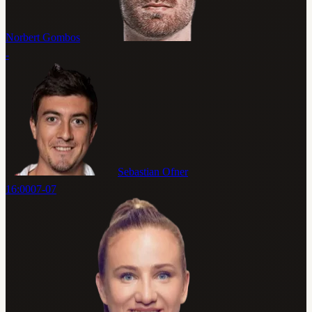
Norbert Gombos
-
Sebastian Ofner
16:00
07-07