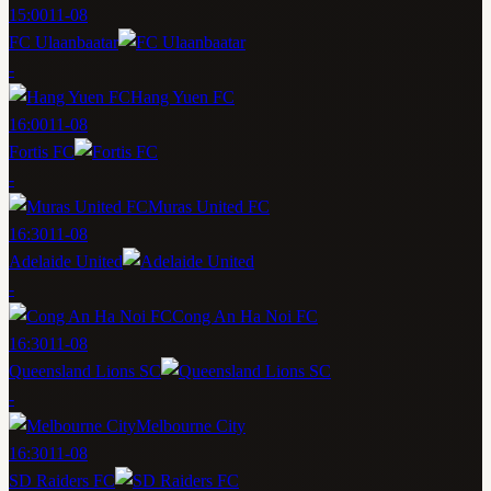
15:00
11-08
FC Ulaanbaatar
-
Hang Yuen FC
16:00
11-08
Fortis FC
-
Muras United FC
16:30
11-08
Adelaide United
-
Cong An Ha Noi FC
16:30
11-08
Queensland Lions SC
-
Melbourne City
16:30
11-08
SD Raiders FC