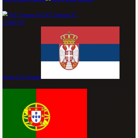
-
TNT Tropang 5G
21:00
07-07
Serbia U22 Women
-