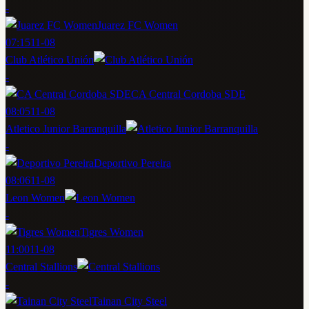
-
Juarez FC Women
07:15
11-08
Club Atlético Unión
-
CA Central Cordoba SDE
08:05
11-08
Atletico Junior Barranquilla
-
Deportivo Pereira
08:06
11-08
Leon Women
-
Tigres Women
11:00
11-08
Central Stallions
-
Tainan City Steel