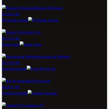
-
Batman Petrolspor
02:00
11-08
Plymouth Argyle
-
Exeter City
02:15
11-08
Santa Clara
-
Nacional da Madeira
02:15
11-08
Fram Reykjavik
-
KR Reykjavik
04:00
11-08
Aguilas Doradas
-
Llaneros FC