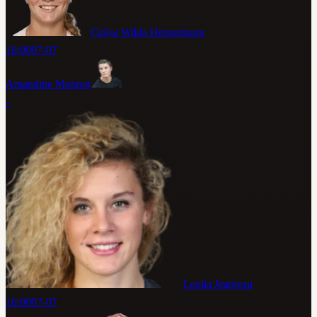
Caijsa Wilda Hennemann
16:00
07-07
Amandine Monnot
-
Leolia Jeanjean
16:00
07-07