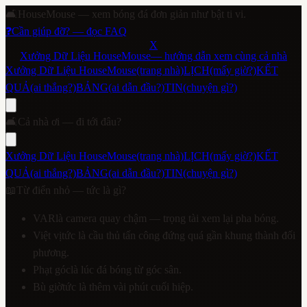
🛋️
HouseMouse — xem bóng đá đơn giản như bật ti vi.
❓
Cần giúp đỡ? — đọc FAQ
X
Xưởng Dữ Liệu HouseMouse
— hướng dẫn xem cùng cả nhà
Xưởng Dữ Liệu HouseMouse
(trang nhà)
LỊCH
(mấy giờ?)
KẾT
QUẢ
(ai thắng?)
BẢNG
(ai dẫn đầu?)
TIN
(chuyện gì?)
🛋️
Cả nhà ơi — đi tới đâu?
Xưởng Dữ Liệu HouseMouse
(trang nhà)
LỊCH
(mấy giờ?)
KẾT
QUẢ
(ai thắng?)
BẢNG
(ai dẫn đầu?)
TIN
(chuyện gì?)
📖
Từ điển nhỏ — tức là gì?
VAR
là camera quay chậm — trọng tài xem lại pha bóng.
Việt vị
tức là cầu thủ tấn công đứng quá gần khung thành đối
phương.
Phạt góc
là lúc đá bóng từ góc sân.
Bù giờ
tức là thêm vài phút cuối hiệp.