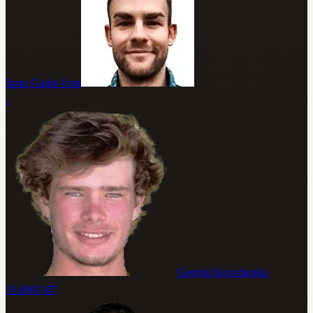
Justo Guido Ivan
-
Georgii Kravchenko
15:00
07-07