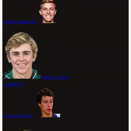
Matteo Martineau
-
Philip Henning
16:00
07-07
Francesco Forti
-