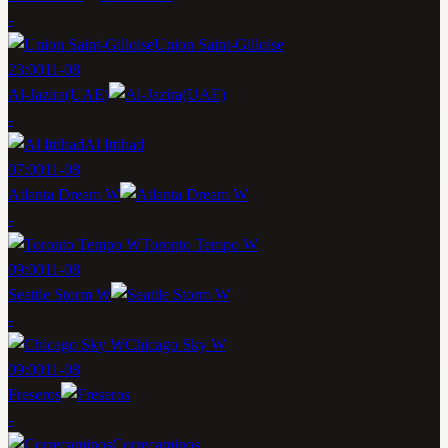
-
Union Saint-Gilloise
23:00
11-08
Al-Jazira(UAE)
-
Al Ittihad
07:00
11-08
Atlanta Dream W
-
Toronto Tempo W
09:00
11-08
Seattle Storm W
-
Chicago Sky W
09:00
11-08
Freseros
-
Correcaminos