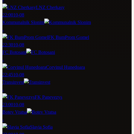
LNZ Cherkasy
22:00
10-08
Kommunalnik Slonim
-
FK BumProm Gomel
22:30
10-08
FC Botosani
-
Corvinul Hunedoara
22:45
10-08
Transinvest
-
FK Panevezys
23:00
10-08
Botev Vratsa
-
Slavia Sofia