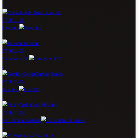
-
Macarthur FC
17:00
11-08
Juventus
-
Palermo
17:30
11-08
Gangwon FC
-
Gamba Osaka
19:00
11-08
Paro FC
-
Abu Muslim
21:00
11-08
FK Dordoi Bishkek
-
Al Wathbah