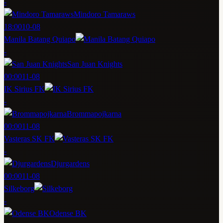
-
Mindoro Tamaraws
18:00
10-08
Manila Batang Quiapo
-
San Juan Knights
00:00
11-08
IK Sirius FK
-
Brommapojkarna
00:00
11-08
Vasteras SK FK
-
Djurgardens
00:00
11-08
Silkeborg
-
Odense BK