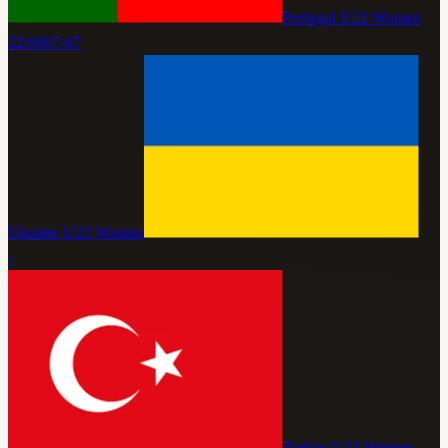
Portugal U22 Women
22:00
07-07
Ukraine U22 Women
-
Turkey U22 Women