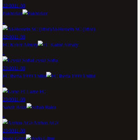
22:00
11-08
Pakhtakor
-
Al-Hussein SC (Irbid)
22:00
11-08
FC Kairat Almaty
-
Levski Sofia
23:00
11-08
FC Iberia 1999 Tbilisi
-
Larne FC
23:00
11-08
Sabah Baku
-
Aarhus AGF
23:00
11-08
Bodo Glimt