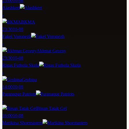
23:00
10-08
Alashkert
-
BKMA
23:30
10-08
Fakel Voronezh
-
Akhmat Grozny
23:30
10-08
Rigas Futbola Skola
-
Grobina
14:00
10-08
Paranaque Patriots
-
Binan Tatak Gel
16:00
10-08
Marikina Shoemasters