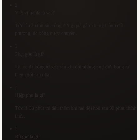
2
Việt vị nghĩa là sao?
Tức là cầu thủ tấn công đứng quá gần khung thành đối
phương lúc bóng được chuyền.
3
Phạt góc là gì?
Là lúc đá bóng từ góc sân khi đội phòng ngự đưa bóng ra
biên cuối sân nhà.
4
Hiệp phụ là gì?
Tức là 30 phút thi đấu thêm khi hai đội hoà sau 90 phút chính
thức.
5
Bù giờ là gì?